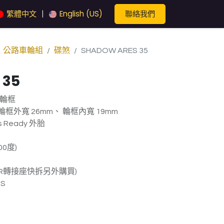
聯絡我們
繁體中文
English (US)
|
公路車輪組
碟煞
SHADOW ARES 35
 35
輪框
框外寬 26mm、 輪框內寬 19mm
s Ready 外胎
0度)
QR轉接座快拆另外購買)
1S