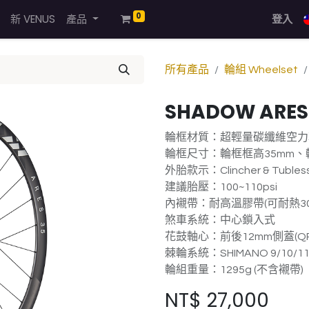
0
新 VENUS
產品
登入
所有產品
輪組 Wheelset
SHADOW ARES
輪框材質：超輕量碳纖維空力
輪框尺寸：輪框框高35mm、輪
外胎款示：Clincher & Tubles
建議胎壓：100~110psi
內襯帶：耐高溫膠帶(可耐熱30
煞車系統：中心鎖入式
花鼓軸心：前後12mm側蓋(
棘輪系統：SHIMANO 9/10/1
輪組重量：1295g (不含襯帶)
NT$
27,000