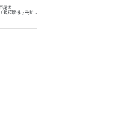
車尾燈
1)長按開機→手動
雙擊開機→智能模式
0*33mm
-C
，使用12~50小時)
、座管、座包