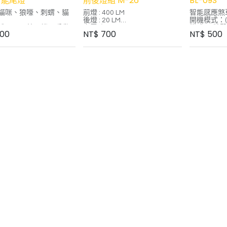
智能尾燈
前後燈組 M-26
BL-09S
貓咪、狼嚎、刺蝟、貓
前燈 : 400 LM
智能感應煞
後燈 : 20 LM
開機模式：(
式：(1)長按開機→手動
充電孔 : Type C
模式 (2)
00
NT$
700
NT$
500
2)雙擊開機→智能模式
尺寸：33*3
：Type-C
防水：IP66
充電：Type
(充電兩小時
安裝：坐墊