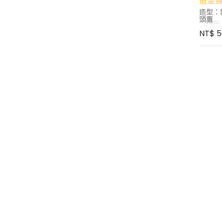
造型
造型：
頭鷹
開機模
NT$
5
模式 (
充電方式